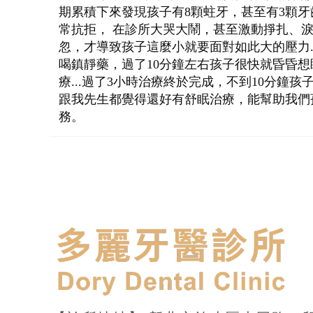
期累積下來發現孩子有8顆蛀牙，甚至有3顆
常抗拒， 在診所大哭大鬧，甚至激動掙扎、
忽，才導致孩子這麼小就要面對如此大的壓力
喝鎮靜藥，過了10分鐘左右孩子很快就昏昏
療...過了3小時治療終於完成，不到10分
跟我先生都覺得還好有舒眠治療，能幫助我們
務。