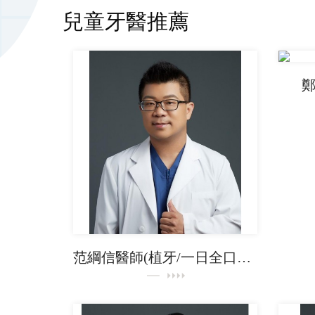
兒童牙醫推薦
鄭
范綱信醫師(植牙/一日全口重建)