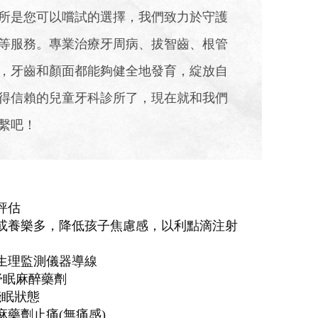
所是您可以嚐試的選擇，我們致力於守護
等服務。專業治療牙周病、拔智齒、根管
，牙齒和顏面都能夠健全地發育，綻放自
得信賴的兒童牙科診所了，現在就和我們
繫吧！
評估
或養樂多，降低孩子焦慮感，以利點滴注射
生理監測儀器導線
舒眠麻醉藥劑
淺眠狀態
麻藥劑止痛(無痛感)