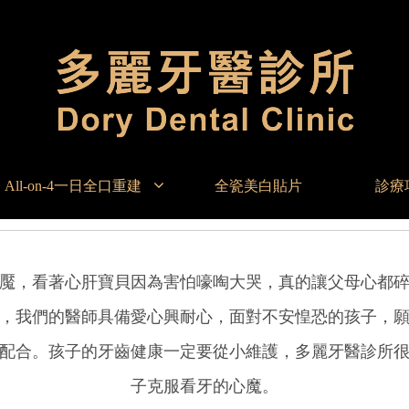
All-on-4一日全口重建
全瓷美白貼片
診療
魘，看著心肝寶貝因為害怕嚎啕大哭，真的讓父母心都
，我們的醫師具備愛心興耐心，面對不安惶恐的孩子，
配合。孩子的牙齒健康一定要從小維護，多麗牙醫診所
子克服看牙的心魔。