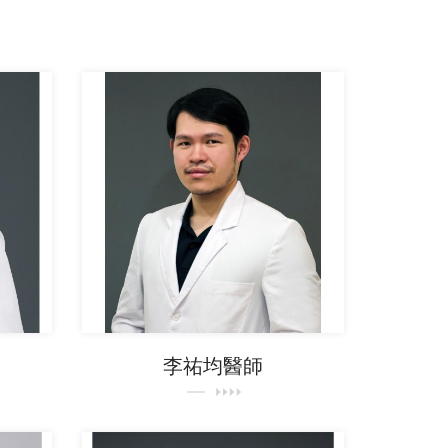
李祐均醫師