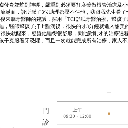
牙齒發炎並蛀到神經，嚴重到必須要打麻藥做根管治療及
淚流滿面，診所派了3位助理都壓不住他，我跟我先生看
.後來聽牙醫師的建議，探用「TCI舒眠牙醫治療。幫孩
想睡，醫師幫孩子打上點滴後，很快的才3分鐘就進入甜美
鐘孩子很快就醒來，感覺他睡得很舒服，問他對剛才的治療
孩子克服看牙恐懼，而且一次就能完成所有治療，家人不
一
門
上午
09:30 - 12:00
診