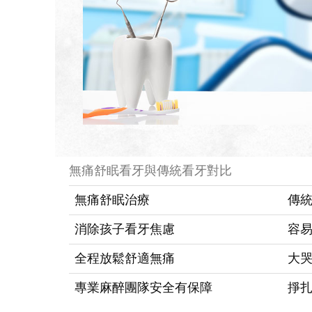
無痛舒眠看牙與傳統看牙對比
無痛舒眠治療
傳
消除孩子看牙焦慮
容
全程放鬆舒適無痛
大
專業麻醉團隊安全有保障
掙