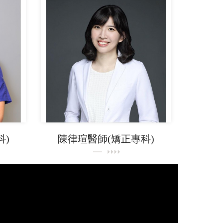
科)
陳律瑄醫師(矯正專科)