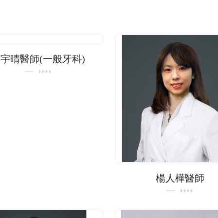
宇晴醫師(一般牙科)
楊人樺醫師