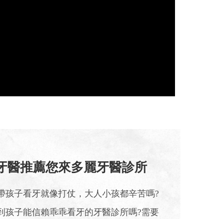
牙醫推薦您來多麗牙醫診所
帶孩子看牙就像打仗，大人小孩都辛苦嗎?
到孩子能信賴乖乖看牙的牙醫診所嗎?需要