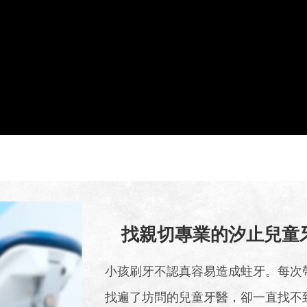
找親切專業的汐止兒童
小孩刷牙不認真容易造成蛀牙。每次
找遍了坊問的兒童牙醫，卻一直找不