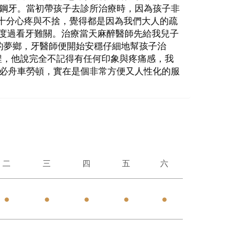
小鋼牙。當初帶孩子去診所治療時，因為孩子非
了十分心疼與不捨，覺得都是因為我們大人的疏
子度過看牙難關。治療當天麻醉醫師先給我兒子
的夢鄉，牙醫師便開始安穩仔細地幫孩子治
過程，他說完全不記得有任何印象與疼痛感，我
必舟車勞頓，實在是個非常方便又人性化的服
二
三
四
五
六