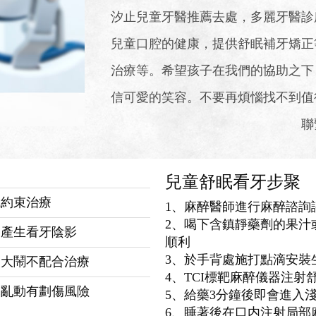
汐止兒童牙醫推薦去處，多麗牙醫診
兒童口腔的健康，提供舒眠補牙矯正
治療等。希望孩子在我們的協助之下
信可愛的笑容。不要再煩惱找不到值
聯
兒童舒眠看牙步聚
統約束治療
1、麻醉醫師進行麻醉諮詢
2、喝下含鎮靜藥劑的果汁
易產生看牙陰影
順利
3、於手背處施打點滴安裝
哭大鬧不配合治療
4、TCI標靶麻醉儀器注射
扎亂動有劃傷風險
5、給藥3分鐘後即會進入
6、睡著後在口内注射局部