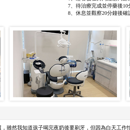
7、待治療完成並停藥後1
8、休息並觀察20分鐘後
慣，雖然我知道孩子喝完夜奶後要刷牙，但因為白天工作