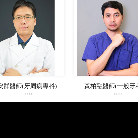
安群醫師(牙周病專科)
黃柏融醫師(一般牙