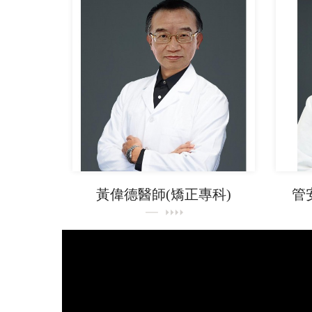
黃偉德醫師(矯正專科)
管