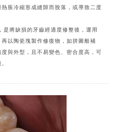
與熱脹冷縮形成縫隙而脫落，或導致二度
體，是將缺損的牙齒經適度修整後，運用
，再以陶瓷塊製作修復物，如拼圖般補
強度與外型，且不易變色、密合度高，可
能。