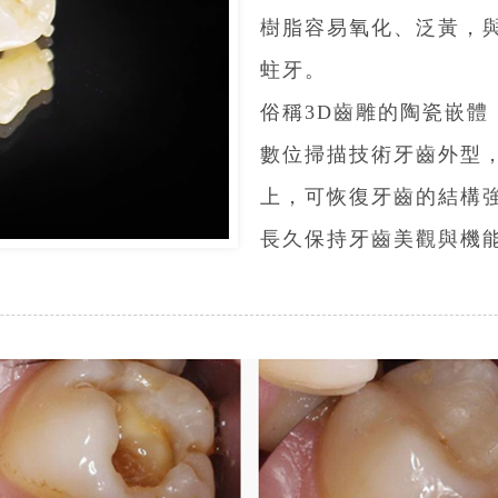
樹脂容易氧化、泛黃，
蛀牙。
俗稱3D齒雕的陶瓷嵌
數位掃描技術牙齒外型
上，可恢復牙齒的結構
長久保持牙齒美觀與機