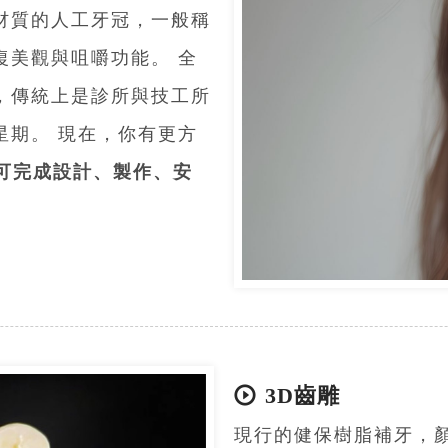
材質的人工牙冠，一般稱
復美觀與咀嚼功能。 全
，傳統上是診所與技工所
星期。 現在，你有更方
內可完成設計、製作、安
3D齒雕
現行的健保樹脂補牙，