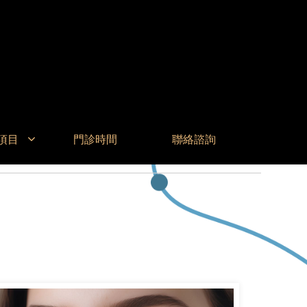
項目
門診時間
聯絡諮詢
首 頁
| 德國全瓷冠