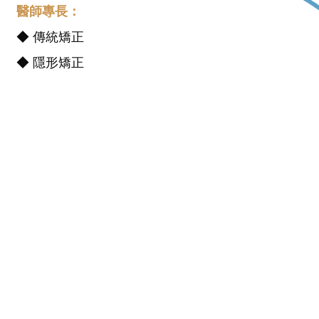
醫師專長：
◆ 傳統矯正
士
◆ 隱形矯正
醫
醫