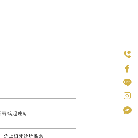
搜尋或超連結
。
·
汐止植牙診所推薦