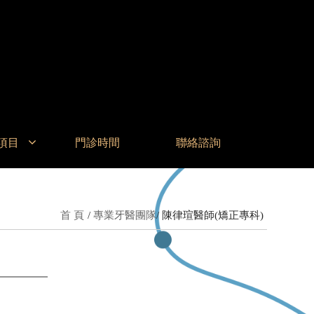
項目
門診時間
聯絡諮詢
首 頁
專業牙醫團隊
陳律瑄醫師(矯正專科)