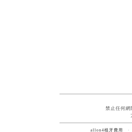
禁止任何網
allon4植牙費用