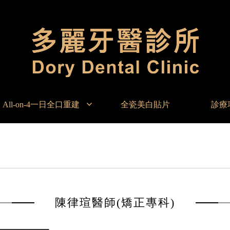
All-on-4一日全口重建
全瓷美白貼片
診療
陳律瑄醫師(矯正專科)